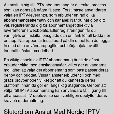
Att ansluta sig till IPTV abonnemang är en enkel process
som kan göras på några få steg. Först måste användaren
välja en IPTV-leverantör, som erbjuder en rad olika
abonnemangsalternativ och kanaler. När du har gjort ditt
val, registrerar du dig för abonnemanget direkt via
leverantörens webbplats. Efter registreringen får du
vanligtvis en installationsguide och en länk för att ladda ner
en app. När appen är installerad på din enhet kan du logga
in med dina användaruppgifter och börja njuta av ditt
innehåll nästan omedelbart.
En viktig aspekt av IPTV abonnemang är att de oftast
erbjuder olika medlemskapsnivåer, vilket ger användarna
möjlighet att välja det abonnemang som bäst passar deras
behov och budget. Vissa tjänster erbjuder till och med
gratis provperioder, vilket gör att du kan testa deras
plattform innan du gör en långsiktig åtagande. Genom att
välja rätt IPTV abonnemang kan användare få tillgång till
ett anpassat TV-upplevelse som verkligen uppfyller deras
krav på underhållning.
Slutord om Anslut Med Nordic IPTV