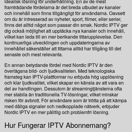
idealisk lösning för underhållning. En av de mest
framträdande fördelarna är det breda utbudet av kanaler
och innehåll som finns tillgängligt för användarna. Oavsett
om du är intresserad av nyheter, sport, filmer, eller serier,
finns det alltid något som passar din smak. Nordic IPTV ger
dig också möjlighet att upptäcka nya kanaler och innehåll,
vilket kan leda till en mer berikande tittarupplevelse. Den
kontinuerliga utvecklingen och uppdateringarna av
innehållet säkerställer att tittarna alltid har tillgång till det
senaste och mest relevanta.
En annan betydande fördel med Nordic IPTV är den
överlägsna bild- och ljudkvaliteten. Med teknologiska
framsteg kan IPTV-plattformar nu erbjuda hög upplösning
och klar ljudkvalitet, vilket skapar en känsla av att vara en
del av handlingen. Dessutom är streamingtjänsterna ofta
mer stabila än traditionella TV-lösningar, vilket minskar
risken för avbrott. För användare som är trötta på att kämpa
med dåliga signaler och nedkopplade nätverk, erbjuder
Nordic IPTV en mer pålitlig och problemfri lösning.
Hur Fungerar IPTV Abonnemang?