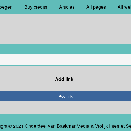
oegen
Buy credits
Articles
All pages
All we
Add link
Add link
ight © 2021 Onderdeel van
BaakmanMedia
&
Vrolijk Internet S