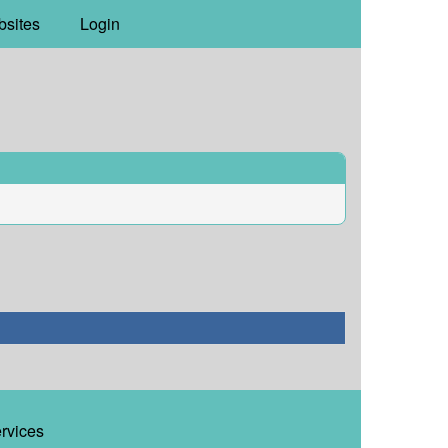
bsites
Login
ervices