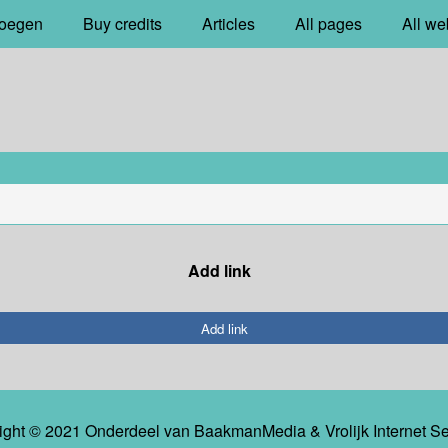
oegen
Buy credits
Articles
All pages
All we
Add link
Add link
ight © 2021 Onderdeel van
BaakmanMedia
&
Vrolijk Internet S