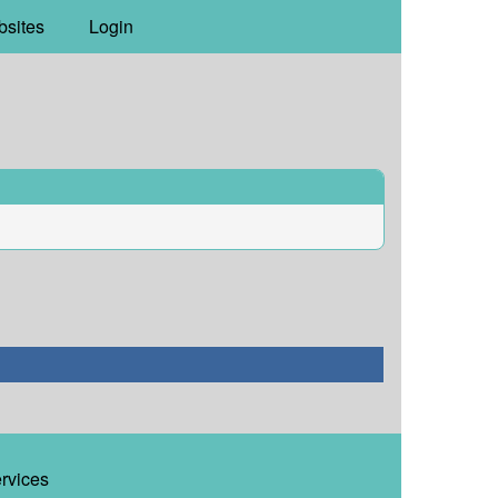
bsites
Login
ervices